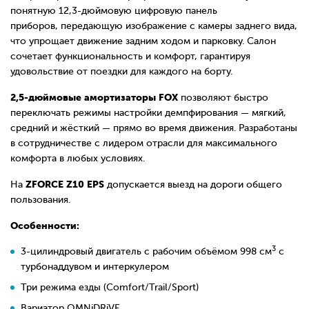
понятную 12,3-дюймовую цифровую панель
приборов
,
передающую изображение с
камеры заднего вида,
что упрощает движение задним ходом и парковку. Салон
сочетает функциональность и комфорт, гарантируя
удовольствие от поездки для каждого на борту.
2,5-дюймовые амортизаторы
FOX
п
озволяют быстро
переключать режимы настройки демпфирования — мягкий,
средний и жёсткий — прямо во время движения. Разработаны
в сотрудничестве с лидером отрасли для максимального
комфорта в любых условиях.
ZFORCE Z10 EPS
На
допускается выезд на дороги общего
пользования.
Особенности:
3
3-цилиндровый двигатель с рабочим объёмом 998 см
с
турбонаддувом и интеркулером
Три режима езды (Comfort/Trail/Sport)
Вариатор OMNiDRiVE