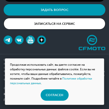
ЗАДАТЬ ВОПРОС
ЗАПИСАТЬСЯ НА СЕРВИС
Обращаем ваше внимание на то, что данный интернет-сайт носит исключительно
информационный характер и ни при каких условиях не является публичной офертой,
Продолжая использовать сайт, вы даете согласие на
определяемой положениями Статьи 437(2) Гражданского кодекса Российской
обработку персональных данных: файлов cookie. Если вы не
Федерации. Для получения подробной информации о наличии и стоимости указанных
хотите, чтобы ваши данные обрабатывались, пожалуйста,
товаров, пожалуйста, обращайтесь к менеджерам компании с помощью специальной
покиньте сайт. Подробнее читайте в
Политике обработки
формы связи на сайте или по телефону.
персональных данных
.
© 2026 Мотосалон «ВНЕ ДОРОГ»
Юридическая информация
СОГЛАСЕН
Политика конфиденциальности