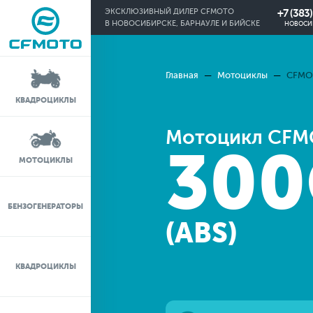
+7 (383
ЭКСКЛЮЗИВНЫЙ ДИЛЕР CFMOTO
В НОВОСИБИРСКЕ, БАРНАУЛЕ И БИЙСКЕ
НОВОСИ
Главная
Мотоциклы
CFMOT
КРЕДИТ 0%
КВАДРОЦИКЛЫ
ЛИЗИНГ
Мотоцикл CF
300
ЛИЗИНГ ДЛЯ
МОТОЦИКЛЫ
ФИЗИЧЕСКИХ ЛИЦ
TRADE-IN
БЕНЗОГЕНЕРАТОРЫ
(ABS)
ТЕСТ-ДРАЙВ
КВАДРОЦИКЛЫ
СЕРВИС