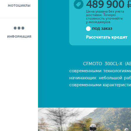
489 900
МОТОЦИКЛЫ
НОВОСТИ
Цена указана без учета
доставки. Точную
стоимость уточняйте
у менеджеров
О КОМПАНИИ
под заказ
Рассчитать кредит
ИНФОРМАЦИЯ
КОНТАКТЫ
ДОСТАВКА
CFMOTO 300CL-X (ABS) —
современными технологиями
начинающих: небольшой раб
современными характеристи