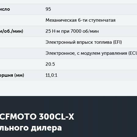
исло
95
Механическая 6-ти ступенчатая
м/об./мин)
25 Н∙м при 7000 об/мин
Электронный впрыск топлива (EFI)
Электронное, с модулем управления (EC
20.5
оршня (мм)
11,0:1
 CFMOTO 300CL-X
ального дилера