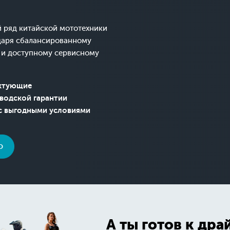
 ряд китайской мототехники
даря сбалансированному
 и доступному сервисному
ектующие
аводской гарантии
с выгодными условиями
Ю
А ты готов к дра