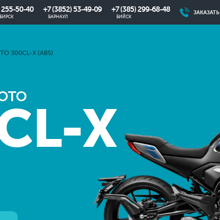
) 255-50-40
+7 (3852) 53-49-09
+7 (385) 299-68-48
ЗАКАЗАТ
БИРСК
БАРНАУЛ
БИЙСК
O 300CL-X (ABS)
MOTO
CL-X