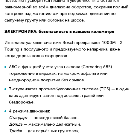
позволяют ускоряться плавно и уверенно. Тяга остаётся
равномерной во всём диапазоне оборотов, сохраняя полный
контроль над мотоциклом при подъёмах, движении по
сыпучему грунту или обгонах на шоссе.
ЭЛЕКТРОНИКА: безопасность в каждом километре
Интеллектуальные системы Bosch превращают 1000MT-X
Touring в послушного и предсказуемого напарника, даже
когда дорога полна сюрпризов:
АБС с функцией учета угла наклона (
Cornering ABS) —
торможение в виражах, на мокром асфальте или
неоднородном покрытии без срывов.
3-ступенчатая противобуксовочная система (TCS) — в один
клик адаптирует зацеп под асфальт, гравий или
бездорожье.
4 режима движения:
Стандарт
— повседневный баланс,
Дождь
— максимально деликатный,
Трофи
— для серьёзных грунтовок,