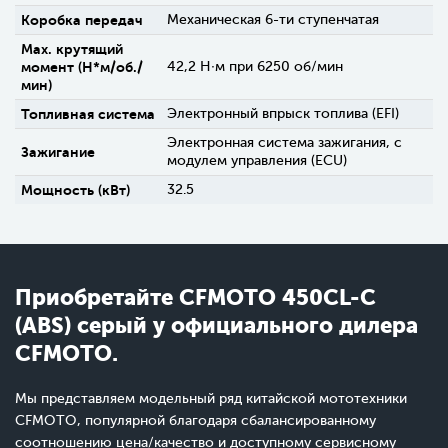
Коробка передач
Механическая 6-ти ступенчатая
Max. крутящий
момент (H*м/об./
42,2 Н∙м при 6250 об/мин
мин)
Топливная система
Электронный впрыск топлива (EFI)
Электронная система зажигания, с
Зажигание
модулем управления (ECU)
Мощность (кВт)
32.5
Приобретайте CFMOTO 450CL-C
(ABS) серый у официального дилера
CFMOTO.
Мы представляем модельный ряд китайской мототехники
CFMOTO, популярной благодаря сбалансированному
соотношению цена/качество и доступному сервисному