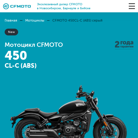
Эксклюзивный дилер CFMOTO
в Новосибирске, Барнауле и Бийске
Главная
Мотоциклы
CFMOTO 450CL-C (ABS) серый
New
Мотоцикл CFMOTO
450
CL-C (ABS)