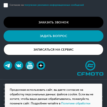
Согласие на
получение рекламно-информационных сообщений
ЗАКАЗАТЬ ЗВОНОК
ЗАДАТЬ ВОПРОС
ЗАПИСАТЬСЯ НА СЕРВИС
Обращаем ваше внимание на то, что данный интернет-сайт носит исключительно
информационный характер и ни при каких условиях не является публичной офертой,
Продолжая использовать сайт, вы даете согласие на
определяемой положениями Статьи 437(2) Гражданского кодекса Российской
обработку персональных данных: файлов cookie. Если вы не
Федерации. Для получения подробной информации о наличии и стоимости указанных
хотите, чтобы ваши данные обрабатывались, пожалуйста,
товаров, пожалуйста, обращайтесь к менеджерам компании с помощью специальной
покиньте сайт. Подробнее читайте в
Политике обработки
формы связи на сайте или по телефону.