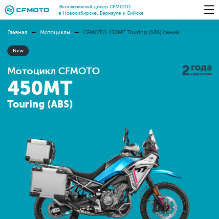
Эксклюзивный дилер CFMOTO
в Новосибирске, Барнауле и Бийске
Главная
Мотоциклы
CFMOTO 450MT Touring (ABS) синий
New
Мотоцикл CFMOTO
450MT
Touring (ABS)