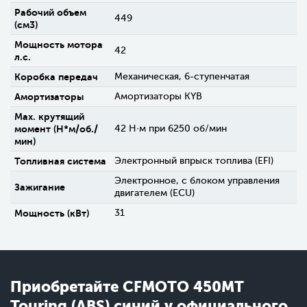
Рабочий объем
449
(см3)
Мощность мотора
42
л.с.
Коробка передач
Механическая, 6-ступенчатая
Амортизаторы
Амортизаторы KYB
Max. крутящий
момент (H*м/об./
42 Н∙м при 6250 об/мин
мин)
Топливная система
Электронный впрыск топлива (EFI)
Электронное, с блоком управления
Зажигание
двигателем (ECU)
Мощность (кВт)
31
Приобретайте CFMOTO 450MT
Touring (ABS) синий у официального