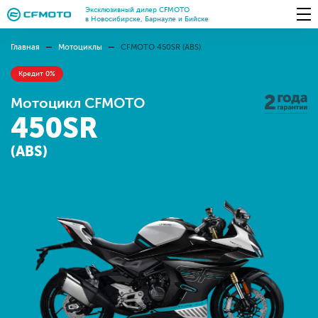
Эксклюзивный дилер CFMOTO
в Новосибирске, Барнауле и Бийске
Главная
Мотоциклы
CFMOTO 450SR (ABS)
Кредит 0%
Мотоцикл CFMOTO
450SR
(ABS)