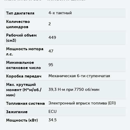
Тип двигателя
4-х тактный
Количество
2
цилиндров
Рабочий объем
449
(см3)
Мощность мотора
47
л.с.
Минимальное
95
октановое число
Коробка передач
Механическая 6-ти ступенчатая
Max. крутящий
момент (H*м/об./
39,3 Н∙м при 7750 об/мин
мин)
Топливная система
Электронный впрыск топлива (EFI)
Зажигание
ECU
Мощность (кВт)
34.5