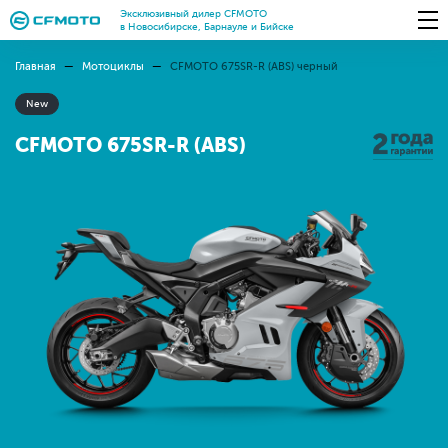
Эксклюзивный дилер CFMOTO
в Новосибирске, Барнауле и Бийске
Главная
Мотоциклы
CFMOTO 675SR-R (ABS) черный
New
CFMOTO 675SR-R (ABS)