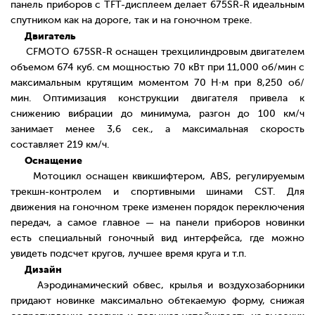
панель приборов с TFT-дисплеем делает 675SR-R идеальным
спутником как на дороге, так и на гоночном треке.
Двигатель
CFMOTO 675SR-R оснащен трехцилиндровым двигателем
объемом 674 куб. см мощностью 70 кВт при 11,000 об/мин с
максимальным крутящим моментом 70 Н∙м при 8,250 об/
мин. О
птимизация конструкции двигателя привела к
снижению вибрации до минимума,
р
азгон до 100 км/ч
занимает менее 3,6 сек., а максимальная скорость
составляет 219 км/ч.
Оснащение
Мотоцикл оснащен
квикшифтером
, ABS, регулируемым
трекшн-контролем и спортивными шинами CST. Для
движения на гоночном треке изменен порядок переключения
передач, а самое главное — на панели приборов новинки
есть специальный гоночный вид интерфейса, где можно
увидеть подсчет кругов, лучшее время круга и т.п.
Дизайн
Аэродинамический обвес, крылья и воздухозаборники
придают новинке максимально обтекаемую форму, снижая