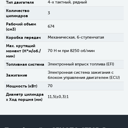
Тип двигателя
4-х тактный, рядный
Количество
3
цилиндров
Рабочий объем
674
(см3)
Коробка передач
Механическая, 6-ступенчатая
Max. крутящий
момент (H*м/об./
70 Н∙м при 8250 об/мин
мин)
Топливная система
Электронный впрыск топлива (EFI)
Электронная система зажигания с
Зажигание
блоком управления двигателем (ECU)
Мощность (кВт)
70
Диаметр цилиндра
11,5(±0,3):1
х Ход поршня (мм)