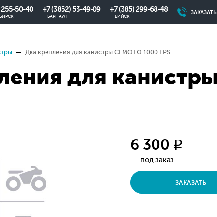
) 255-50-40
+7 (3852) 53-49-09
+7 (385) 299-68-48
ЗАКАЗАТ
БИРСК
БАРНАУЛ
БИЙСК
стры
Два крепления для канистры CFMOTO 1000 EPS
ления для канистр
6 300
q
под заказ
ЗАКАЗАТЬ