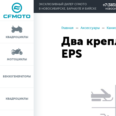
+7 (383
ЭКСКЛЮЗИВНЫЙ ДИЛЕР CFMOTO
В НОВОСИБИРСКЕ, БАРНАУЛЕ И БИЙСКЕ
НОВОСИ
Главная
Аксессуары
Кани
КРЕДИТ 0%
Два креп
КВАДРОЦИКЛЫ
ЛИЗИНГ
EPS
ЛИЗИНГ ДЛЯ
МОТОЦИКЛЫ
ФИЗИЧЕСКИХ ЛИЦ
TRADE-IN
БЕНЗОГЕНЕРАТОРЫ
ТЕСТ-ДРАЙВ
КВАДРОЦИКЛЫ
СЕРВИС