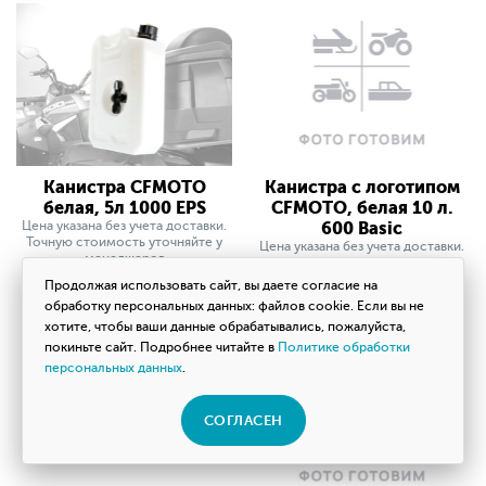
Канистра CFMOTO
Канистра с логотипом
белая, 5л 1000 EPS
CFMOTO, белая 10 л.
Цена указана без учета доставки.
600 Basic
Точную стоимость уточняйте у
Цена указана без учета доставки.
менеджеров
Точную стоимость уточняйте у
менеджеров
Продолжая использовать сайт, вы даете согласие на
4 410
5 300
q
q
обработку персональных данных: файлов cookie. Если вы не
хотите, чтобы ваши данные обрабатывались, пожалуйста,
покиньте сайт. Подробнее читайте в
Политике обработки
персональных данных
.
СОГЛАСЕН