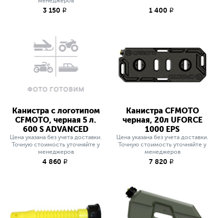
менеджеров
3 150
1 400
q
q
Канистра с логотипом
Канистра CFMOTO
CFMOTO, черная 5 л.
черная, 20л UFORCE
600 S ADVANCED
1000 EPS
Цена указана без учета доставки.
Цена указана без учета доставки.
Точную стоимость уточняйте у
Точную стоимость уточняйте у
менеджеров
менеджеров
4 860
7 820
q
q