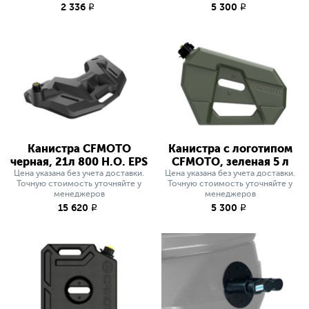
2 336
5 300
q
q
Канистра CFMOTO
Канистра с логотипом
черная, 21л 800 H.O. EPS
CFMOTO, зеленая 5 л
Цена указана без учета доставки.
Цена указана без учета доставки.
Точную стоимость уточняйте у
Точную стоимость уточняйте у
менеджеров
менеджеров
15 620
5 300
q
q