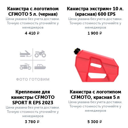
Канистра с логотипом
Канистра экстрим+ 10 л.
CFMOTO 5 л. (черная)
(красная) 600 EPS
Цена указана без учета доставки.
Цена указана без учета доставки.
Точную стоимость уточняйте у
Точную стоимость уточняйте у
менеджеров
менеджеров
4 410
1 900
q
q
Крепление для
Канистра с логотипом
канистры CFMOTO
CFMOTO, красная 5 л
SPORT R EPS 2023
Цена указана без учета доставки.
Точную стоимость уточняйте у
Цена указана без учета доставки.
менеджеров
Точную стоимость уточняйте у
менеджеров
3 780
5 300
q
q