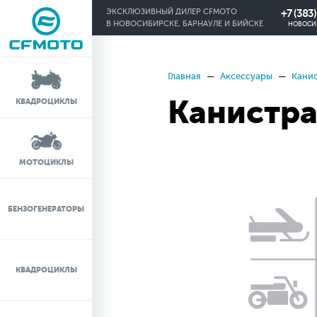
+7 (383
ЭКСКЛЮЗИВНЫЙ ДИЛЕР CFMOTO
В НОВОСИБИРСКЕ, БАРНАУЛЕ И БИЙСКЕ
НОВОСИ
Главная
Аксессуары
Кани
КРЕДИТ 0%
Канистра
КВАДРОЦИКЛЫ
ЛИЗИНГ
ЛИЗИНГ ДЛЯ
МОТОЦИКЛЫ
ФИЗИЧЕСКИХ ЛИЦ
TRADE-IN
БЕНЗОГЕНЕРАТОРЫ
ТЕСТ-ДРАЙВ
КВАДРОЦИКЛЫ
СЕРВИС