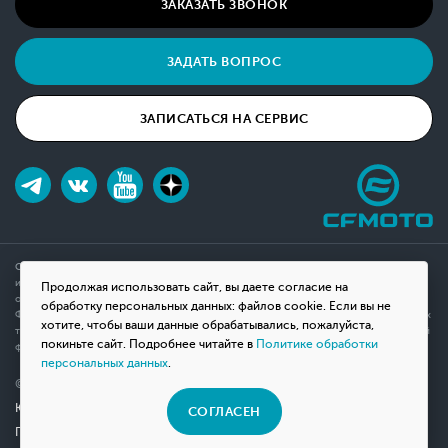
ЗАКАЗАТЬ ЗВОНОК
ЗАДАТЬ ВОПРОС
ЗАПИСАТЬСЯ НА СЕРВИС
Обращаем ваше внимание на то, что данный интернет-сайт носит исключительно
информационный характер и ни при каких условиях не является публичной офертой,
Продолжая использовать сайт, вы даете согласие на
определяемой положениями Статьи 437(2) Гражданского кодекса Российской
обработку персональных данных: файлов cookie. Если вы не
Федерации. Для получения подробной информации о наличии и стоимости указанных
хотите, чтобы ваши данные обрабатывались, пожалуйста,
товаров, пожалуйста, обращайтесь к менеджерам компании с помощью специальной
покиньте сайт. Подробнее читайте в
Политике обработки
формы связи на сайте или по телефону.
персональных данных
.
© 2026 Мотосалон «ВНЕ ДОРОГ»
Юридическая информация
СОГЛАСЕН
Политика конфиденциальности