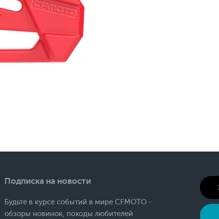
Подписка на новости
Будьте в курсе событий в мире CFMOTO -
обзоры новинок, походы любителей