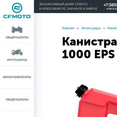
+7 (383
ЭКСКЛЮЗИВНЫЙ ДИЛЕР CFMOTO
В НОВОСИБИРСКЕ, БАРНАУЛЕ И БИЙСКЕ
НОВОСИ
Главная
Аксессуары
Кани
КРЕДИТ 0%
Канистра
КВАДРОЦИКЛЫ
ЛИЗИНГ
1000 EPS
ЛИЗИНГ ДЛЯ
МОТОЦИКЛЫ
ФИЗИЧЕСКИХ ЛИЦ
TRADE-IN
БЕНЗОГЕНЕРАТОРЫ
ТЕСТ-ДРАЙВ
КВАДРОЦИКЛЫ
СЕРВИС