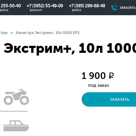
) 255-50-40
+7 (3852) 53-49-09
+7 (385) 299-68-48
ЗАКАЗАТ
БИРСК
БАРНАУЛ
БИЙСК
стры
Канистра Экстрим+, 10л 1000 EPS
 Экстрим+, 10л 100
1 900
q
под заказ
ЗАКАЗАТЬ