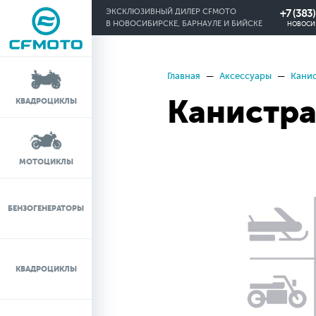
+7 (383
ЭКСКЛЮЗИВНЫЙ ДИЛЕР CFMOTO
В НОВОСИБИРСКЕ, БАРНАУЛЕ И БИЙСКЕ
НОВОСИ
Главная
Аксессуары
Кани
КРЕДИТ 0%
Канистра
КВАДРОЦИКЛЫ
ЛИЗИНГ
ЛИЗИНГ ДЛЯ
МОТОЦИКЛЫ
ФИЗИЧЕСКИХ ЛИЦ
TRADE-IN
БЕНЗОГЕНЕРАТОРЫ
ТЕСТ-ДРАЙВ
КВАДРОЦИКЛЫ
СЕРВИС