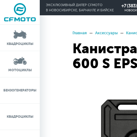
+7 (383
ЭКСКЛЮЗИВНЫЙ ДИЛЕР CFMOTO
В НОВОСИБИРСКЕ, БАРНАУЛЕ И БИЙСКЕ
НОВОСИ
Главная
Аксессуары
Кани
КРЕДИТ 0%
Канистра
КВАДРОЦИКЛЫ
ЛИЗИНГ
600 S EP
ЛИЗИНГ ДЛЯ
МОТОЦИКЛЫ
ФИЗИЧЕСКИХ ЛИЦ
TRADE-IN
БЕНЗОГЕНЕРАТОРЫ
ТЕСТ-ДРАЙВ
КВАДРОЦИКЛЫ
СЕРВИС