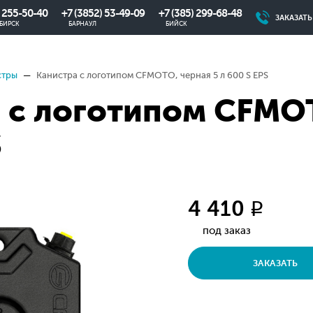
) 255-50-40
+7 (3852) 53-49-09
+7 (385) 299-68-48
ЗАКАЗАТ
БИРСК
БАРНАУЛ
БИЙСК
стры
Канистра с логотипом CFMOTO, черная 5 л 600 S EPS
 с логотипом CFMOT
S
4 410
q
под заказ
ЗАКАЗАТЬ