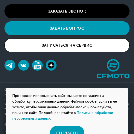
ЗАКАЗАТЬ ЗВОНОК
ЗАДАТЬ ВОПРОС
ЗАПИСАТЬСЯ НА СЕРВИС
Обращаем ваше внимание на то, что данный интернет-сайт носит исключительно
информационный характер и ни при каких условиях не является публичной офертой,
Продолжая использовать сайт, вы даете согласие на
определяемой положениями Статьи 437(2) Гражданского кодекса Российской
обработку персональных данных: файлов cookie. Если вы не
Федерации. Для получения подробной информации о наличии и стоимости указанных
хотите, чтобы ваши данные обрабатывались, пожалуйста,
товаров, пожалуйста, обращайтесь к менеджерам компании с помощью специальной
покиньте сайт. Подробнее читайте в
Политике обработки
формы связи на сайте или по телефону.
персональных данных
.
© 2026 Мотосалон «ВНЕ ДОРОГ»
Юридическая информация
СОГЛАСЕН