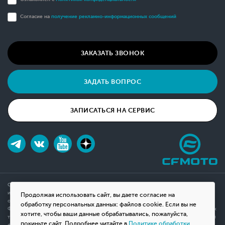
Согласие на
получение рекламно-информационных сообщений
ЗАКАЗАТЬ ЗВОНОК
ЗАДАТЬ ВОПРОС
ЗАПИСАТЬСЯ НА СЕРВИС
Обращаем ваше внимание на то, что данный интернет-сайт носит исключительно
информационный характер и ни при каких условиях не является публичной офертой,
Продолжая использовать сайт, вы даете согласие на
определяемой положениями Статьи 437(2) Гражданского кодекса Российской
обработку персональных данных: файлов cookie. Если вы не
Федерации. Для получения подробной информации о наличии и стоимости указанных
хотите, чтобы ваши данные обрабатывались, пожалуйста,
товаров, пожалуйста, обращайтесь к менеджерам компании с помощью специальной
покиньте сайт. Подробнее читайте в
Политике обработки
формы связи на сайте или по телефону.