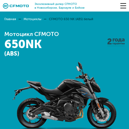
Эксклюзивный дилер CFMOTO
в Новосибирске, Барнауле и Бийске
Главная
Мотоциклы
CFMOTO 650 NK (ABS) белый
Мотоцикл CFMOTO
650NK
(ABS)