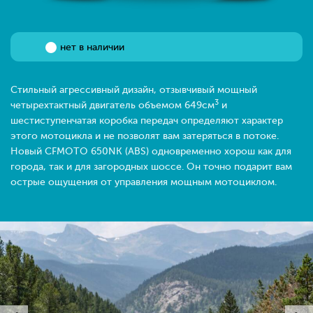
нет в наличии
Стильный агрессивный дизайн, отзывчивый мощный
3
четырехтактный двигатель объемом 649см
и
шестиступенчатая коробка передач определяют характер
этого мотоцикла и не позволят вам затеряться в потоке.
Новый CFMOTO 650NK (ABS) одновременно хорош как для
города, так и для загородных шоссе. Он точно подарит вам
острые ощущения от управления мощным мотоциклом.