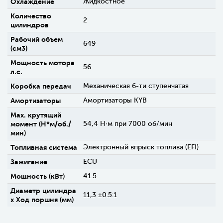
Охлаждение
Жидкостное
Количество
2
цилиндров
Рабочий объем
649
(см3)
Мощность мотора
56
л.с.
Коробка передач
Механическая 6-ти ступенчатая
Амортизаторы
Амортизаторы KYB
Max. крутящий
момент (H*м/об./
54,4 Н∙м при 7000 об/мин
мин)
Топливная система
Электронный впрыск топлива (EFI)
Зажигание
ECU
Мощность (кВт)
41.5
Диаметр цилиндра
11,3 ±0.5:1
х Ход поршня (мм)