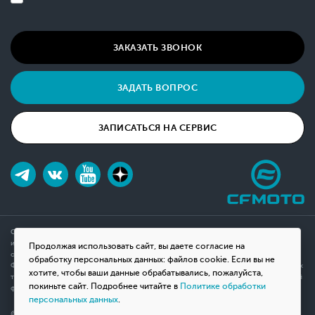
ЗАКАЗАТЬ ЗВОНОК
ЗАДАТЬ ВОПРОС
ЗАПИСАТЬСЯ НА СЕРВИС
Обращаем ваше внимание на то, что данный интернет-сайт носит исключительно
информационный характер и ни при каких условиях не является публичной офертой,
Продолжая использовать сайт, вы даете согласие на
определяемой положениями Статьи 437(2) Гражданского кодекса Российской
обработку персональных данных: файлов cookie. Если вы не
Федерации. Для получения подробной информации о наличии и стоимости указанных
хотите, чтобы ваши данные обрабатывались, пожалуйста,
товаров, пожалуйста, обращайтесь к менеджерам компании с помощью специальной
покиньте сайт. Подробнее читайте в
Политике обработки
формы связи на сайте или по телефону.
персональных данных
.
© 2026 Мотосалон «ВНЕ ДОРОГ»