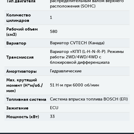
Тип двигателя
распределительным валом верхнего
расположения (SOHC)
Количество
1
цилиндров
Рабочий объем
580
(см3)
Вариатор
Вариатор CVTECH (Канада)
Вариатор +КПП (L-H-N-R-P). Режимы
Трансмиссия
работы 2WD/4WD/4WD c
блокировкой дифференциала
Амортизаторы
Гидравлические
Max. крутящий
момент (H*м/об./
51 Н∙м при 6000 об/мин
мин)
Топливная система
Система впрыска топлива BOSCH (EFI)
Зажигание
ECU
Мощность (кВт)
33