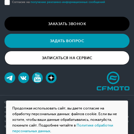
Согласие на
получение рекламно-информационных сообщений
ЗАКАЗАТЬ ЗВОНОК
ЗАДАТЬ ВОПРОС
ЗАПИСАТЬСЯ НА СЕРВИС
Обращаем ваше внимание на то, что данный интернет-сайт носит исключительно
информационный характер и ни при каких условиях не является публичной офертой,
Продолжая использовать сайт, вы даете согласие на
определяемой положениями Статьи 437(2) Гражданского кодекса Российской
обработку персональных данных: файлов cookie. Если вы не
Федерации. Для получения подробной информации о наличии и стоимости указанных
хотите, чтобы ваши данные обрабатывались, пожалуйста,
товаров, пожалуйста, обращайтесь к менеджерам компании с помощью специальной
покиньте сайт. Подробнее читайте в
Политике обработки
формы связи на сайте или по телефону.
персональных данных
.