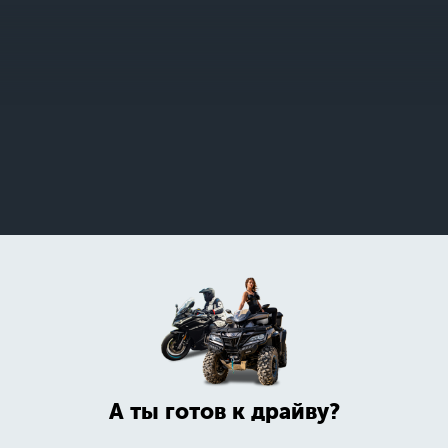
А ты готов к драйву?