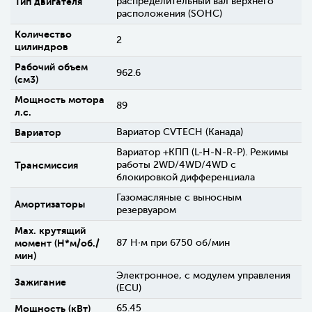
Тип двигателя
распределительный вал верхнего
расположения (SOHC)
Количество
2
цилиндров
Рабочий объем
962.6
(см3)
Мощность мотора
89
л.с.
Вариатор
Вариатор CVTECH (Канада)
Вариатор +КПП (L-H-N-R-P). Режимы
Трансмиссия
работы 2WD/4WD/4WD c
блокировкой дифференциала
Газомасляные с выносным
Амортизаторы
резервуаром
Max. крутящий
момент (H*м/об./
87 Н∙м при 6750 об/мин
мин)
Электронное, с модулем управления
Зажигание
(ECU)
Мощность (кВт)
65.45