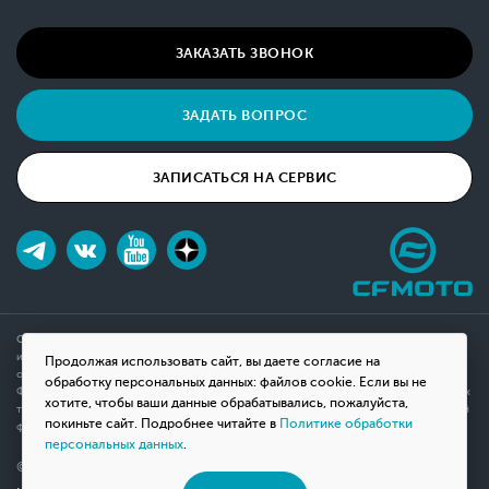
ЗАКАЗАТЬ ЗВОНОК
ЗАДАТЬ ВОПРОС
ЗАПИСАТЬСЯ НА СЕРВИС
Обращаем ваше внимание на то, что данный интернет-сайт носит исключительно
информационный характер и ни при каких условиях не является публичной офертой,
Продолжая использовать сайт, вы даете согласие на
определяемой положениями Статьи 437(2) Гражданского кодекса Российской
обработку персональных данных: файлов cookie. Если вы не
Федерации. Для получения подробной информации о наличии и стоимости указанных
хотите, чтобы ваши данные обрабатывались, пожалуйста,
товаров, пожалуйста, обращайтесь к менеджерам компании с помощью специальной
покиньте сайт. Подробнее читайте в
Политике обработки
формы связи на сайте или по телефону.
персональных данных
.
© 2026 Мотосалон «ВНЕ ДОРОГ»