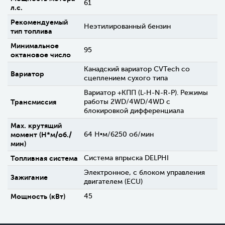
61
л.с.
Рекомендуемый
Неэтилированный бензин
тип топлива
Минимальное
95
октановое число
Канадский вариатор CVTech со
Вариатор
сцеплением сухого типа
Вариатор +КПП (L-H-N-R-P). Режимы
Трансмиссия
работы 2WD/4WD/4WD c
блокировкой дифференциала
Max. крутящий
момент (H*м/об./
64 Н•м/6250 об/мин
мин)
Топливная система
Cистема впрыска DELPHI
Электронное, с блоком управления
Зажигание
двигателем (ECU)
Мощность (кВт)
45