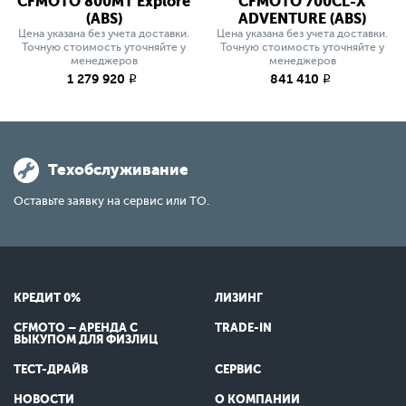
CFMOTO 800MT Explore
CFMOTO 700CL-X
(ABS)
ADVENTURE (ABS)
Цена указана без учета доставки.
Цена указана без учета доставки.
Точную стоимость уточняйте у
Точную стоимость уточняйте у
менеджеров
менеджеров
1 279 920
841 410
q
q
Техобслуживание
Оставьте заявку на сервис или ТО.
КРЕДИТ 0%
ЛИЗИНГ
CFMOTO – АРЕНДА С
TRADE-IN
ВЫКУПОМ ДЛЯ ФИЗЛИЦ
ТЕСТ-ДРАЙВ
СЕРВИС
НОВОСТИ
О КОМПАНИИ