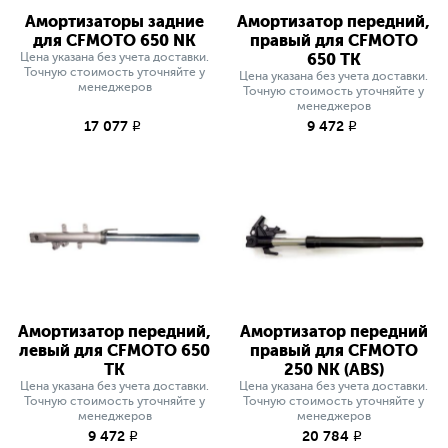
Амортизаторы задние
Амортизатор передний,
для CFMOTO 650 NK
правый для CFMOTO
Цена указана без учета доставки.
650 ТK
Точную стоимость уточняйте у
Цена указана без учета доставки.
менеджеров
Точную стоимость уточняйте у
менеджеров
17 077
9 472
q
q
Амортизатор передний,
Амортизатор передний
левый для CFMOTO 650
правый для CFMOTO
ТK
250 NK (ABS)
Цена указана без учета доставки.
Цена указана без учета доставки.
Точную стоимость уточняйте у
Точную стоимость уточняйте у
менеджеров
менеджеров
9 472
20 784
q
q