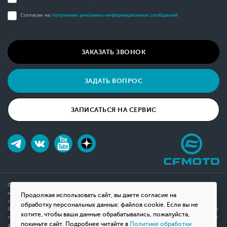
Согласие на
получение рекламно-информационных сообщений
ЗАКАЗАТЬ ЗВОНОК
ЗАДАТЬ ВОПРОС
ЗАПИСАТЬСЯ НА СЕРВИС
Обращаем ваше внимание на то, что данный интернет-сайт носит исключительно
информационный характер и ни при каких условиях не является публичной офертой,
Продолжая использовать сайт, вы даете согласие на
определяемой положениями Статьи 437(2) Гражданского кодекса Российской
обработку персональных данных: файлов cookie. Если вы не
Федерации. Для получения подробной информации о наличии и стоимости указанных
хотите, чтобы ваши данные обрабатывались, пожалуйста,
товаров, пожалуйста, обращайтесь к менеджерам компании с помощью специальной
покиньте сайт. Подробнее читайте в
Политике обработки
формы связи на сайте или по телефону.