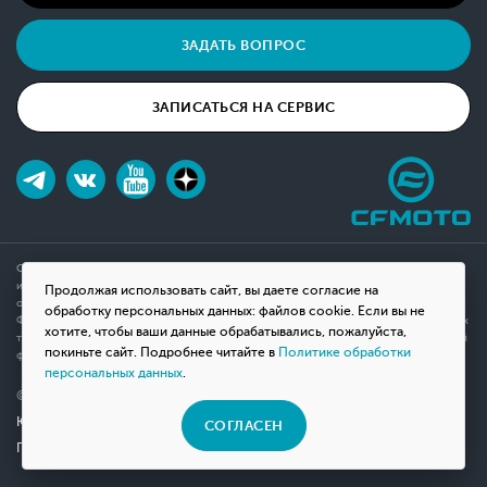
ЗАДАТЬ ВОПРОС
ЗАПИСАТЬСЯ НА СЕРВИС
Обращаем ваше внимание на то, что данный интернет-сайт носит исключительно
информационный характер и ни при каких условиях не является публичной офертой,
Продолжая использовать сайт, вы даете согласие на
определяемой положениями Статьи 437(2) Гражданского кодекса Российской
обработку персональных данных: файлов cookie. Если вы не
Федерации. Для получения подробной информации о наличии и стоимости указанных
хотите, чтобы ваши данные обрабатывались, пожалуйста,
товаров, пожалуйста, обращайтесь к менеджерам компании с помощью специальной
покиньте сайт. Подробнее читайте в
Политике обработки
формы связи на сайте или по телефону.
персональных данных
.
© 2026 Мотосалон «ВНЕ ДОРОГ»
Юридическая информация
СОГЛАСЕН
Политика конфиденциальности