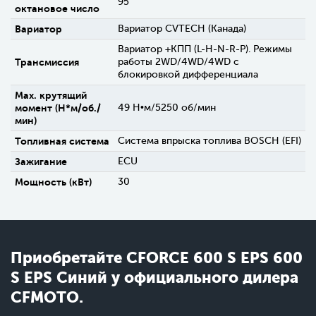
95
октановое число
Вариатор
Вариатор CVTECH (Канада)
Вариатор +КПП (L-H-N-R-P). Режимы
Трансмиссия
работы 2WD/4WD/4WD c
блокировкой дифференциала
Max. крутящий
момент (H*м/об./
49 Н•м/5250 об/мин
мин)
Топливная система
Система впрыска топлива BOSCH (EFI)
Зажигание
ECU
Мощность (кВт)
30
Приобретайте СFORCE 600 S EPS 600
S EPS Синий у официального дилера
CFMOTO.