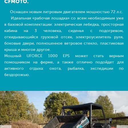
CFMOTO.
Оснащен новым литровым двигателем мощностью 72 л.с.
Идеальная «рабочая лошадка» со всем необходимым уже
в базовой комплектации: электрическая лебедка, просторная
кабина на 3 человека, сиденья с подогревом,
откидывающийся грузовой отсек, электроусилитель руля,
боковые двери, полноценное ветровое стекло, пластиковая
крыша и многое другое.
Мощный UFORCE 1000 EPS может стать верным
помощником на ферме, а также отлично подойдет для
активного отдыха: охота, рыбалка, экспедиции по
бездорожью.