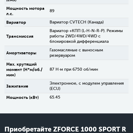
Мощность мотора
89
л.с.
Вариатор
Вариатор CVTECH (Канада)
Вариатор +КПП (L-H-N-R-P). Режимы
Трансмиссия
работы 2WD/4WD/4WD c
блокировкой дифференциала
Газомасляные с выносным
Амортизаторы
резервуаром
Max. крутящий
момент (H*м/об./
87 Н∙м при 6750 об/мин
мин)
Электронное, с модулем управления
Зажигание
(ECU)
Мощность (кВт)
65.45
Приобретайте ZFORCE 1000 SPORT R