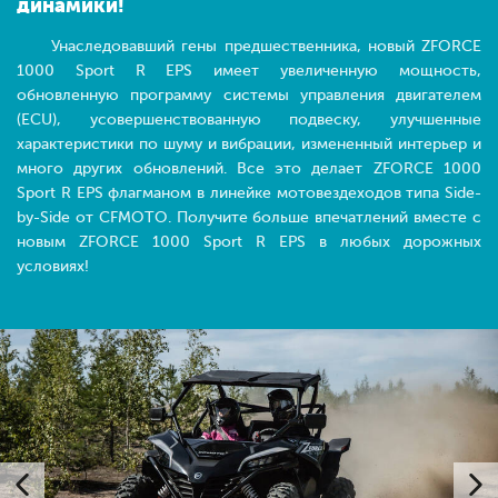
динамики!
Унаследовавший гены предшественника, новый ZFORCE
1000 Sport R EPS имеет увеличенную мощность,
обновленную программу системы управления двигателем
(ECU), усовершенствованную подвеску, улучшенные
характеристики по шуму и вибрации, измененный интерьер и
много других обновлений. Все это делает ZFORCE 1000
Sport R EPS флагманом в линейке мотовездеходов типа Side-
by-Side от CFMOTO. Получите больше впечатлений вместе с
новым ZFORCE 1000 Sport R EPS в любых дорожных
условиях!