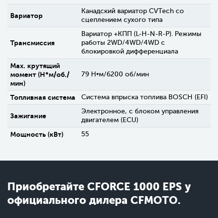
Канадский вариатор CVTech со
Вариатор
сцеплением сухого типа
Вариатор +КПП (L-H-N-R-P). Режимы
Трансмиссия
работы 2WD/4WD/4WD c
блокировкой дифференциала
Max. крутящий
момент (H*м/об./
79 Н•м/6200 об/мин
мин)
Топливная система
Система впрыска топлива BOSCH (EFI)
Электронное, с блоком управления
Зажигание
двигателем (ECU)
Мощность (кВт)
55
Приобретайте СFORCE 1000 EPS у
официального дилера CFMOTO.