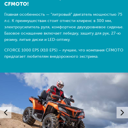
CFMOTO!
Главная особенность — “литровый” двигатель мощностью 75
л.с. К преимуществам стоит отнести клиренс в 300 мм,
электроусилитель руля, комфортное двухуровневое сиденье.
Базовое оснащение включает лебедку, защиту для рук, 27-ю
резину, литые диски и LED-оптику.
CFORCE 1000 EPS (X10 EPS) – лучшее, что компания CFMOTO
предлагает любителям внедорожного экстрима.