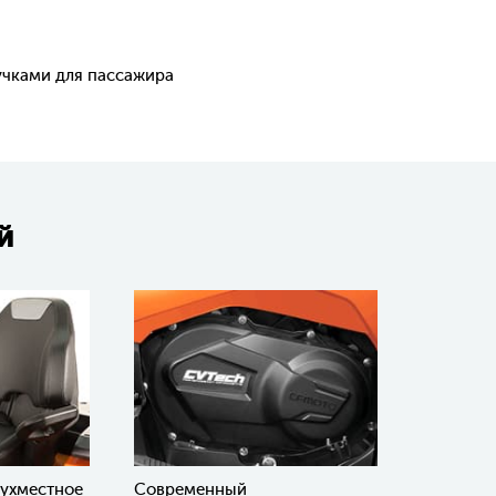
учками для пассажира
й
вухместное
Современный