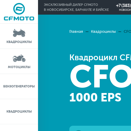
+7 (383
ЭКСКЛЮЗИВНЫЙ ДИЛЕР CFMOTO
В НОВОСИБИРСКЕ, БАРНАУЛЕ И БИЙСКЕ
НОВОСИ
Главная
Квадроциклы
СFO
КРЕДИТ 0%
КВАДРОЦИКЛЫ
ЛИЗИНГ
Квадроцикл C
CF
ЛИЗИНГ ДЛЯ
МОТОЦИКЛЫ
ФИЗИЧЕСКИХ ЛИЦ
TRADE-IN
БЕНЗОГЕНЕРАТОРЫ
1000 EPS
ТЕСТ-ДРАЙВ
КВАДРОЦИКЛЫ
СЕРВИС