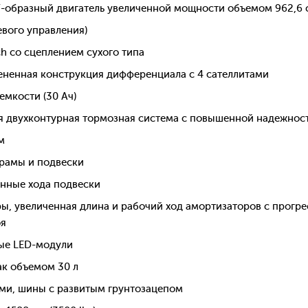
-образный двигатель увеличенной мощности объемом 962,6 
евого управления)
h со сцеплением сухого типа
ененная конструкция дифференциала с 4 сателлитами
мкости (30 Ач)
я двухконтурная тормозная система с повышенной надежнос
м
рамы и подвески
енные хода подвески
ы, увеличенная длина и рабочий ход амортизаторов с прог
оя
ые LED-модули
к объемом 30 л
ами, шины с развитым грунтозацепом