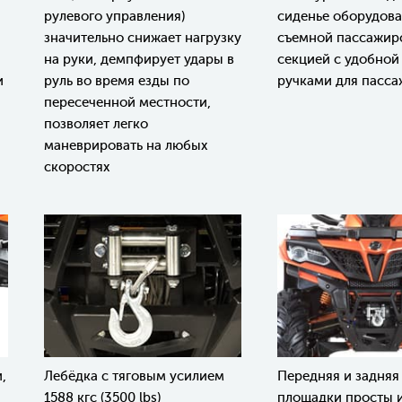
рулевого управления)
сиденье оборудов
значительно снижает нагрузку
съемной пассажир
на руки, демпфирует удары в
секцией с удобной
и
руль во время езды по
ручками для пасс
пересеченной местности,
позволяет легко
маневрировать на любых
скоростях
,
Лебёдка с тяговым усилием
Передняя и задняя
1588 кгс (3500 lbs)
площадки просты 