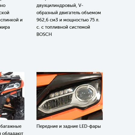
ано
двухцилиндровый, V-
ской
образный двигатель объемом
 спинкой и
962,6 см3 и мощностью 75 л.
ажира
с. с топливной системой
BOSCH
 багажные
Передние и задние LED-фары
и обладают