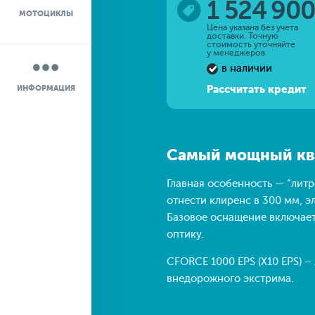
1 524 90
МОТОЦИКЛЫ
НОВОСТИ
Цена указана без учета
доставки. Точную
стоимость уточняйте
у менеджеров
О КОМПАНИИ
в наличии
Рассчитать кредит
ИНФОРМАЦИЯ
КОНТАКТЫ
ДОСТАВКА
Самый мощный кв
Главная особенность — “литр
отнести клиренс в 300 мм, э
Базовое оснащение включает 
оптику.
CFORCE 1000 EPS (X10 EPS) 
внедорожного экстрима.